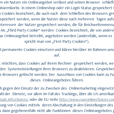
 ein Nutzer ein Onlineangebot verlässt und seinen Browser schließt
es Warenkorbs in einem Onlineshop oder ein Login-Status gespeicher
 Cookies bezeichnet, die auch nach dem Schließen des Browsers ges
espeichert werden, wenn die Nutzer diese nach mehreren Tagen auf
Interessen der Nutzer gespeichert werden, die für Reichweitenmes
Als „Third-Party-Cookie“ werden Cookies bezeichnet, die von andere
as Onlineangebot betreibt, angeboten werden (andernfalls, wenn es
spricht man von „First-Party Cookies“).
 permanente Cookies einsetzen und klären hierüber im Rahmen uns
auf.
cht möchten, dass Cookies auf ihrem Rechner gespeichert werden, we
den Systemeinstellungen ihres Browsers zu deaktivieren. Gespeiche
s Browsers gelöscht werden. Der Ausschluss von Cookies kann zu F
dieses Onlineangebotes führen.
ch gegen den Einsatz der zu Zwecken des Onlinemarketing eingesetzt
ahl der Dienste, vor allem im Fall des Trackings, über die US-amerika
ads.info/choices/
oder die EU-Seite
http://www.youronlinechoices.c
rung von Cookies mittels deren Abschaltung in den Einstellungen des
ss dann gegebenenfalls nicht alle Funktionen dieses Onlineangebotes