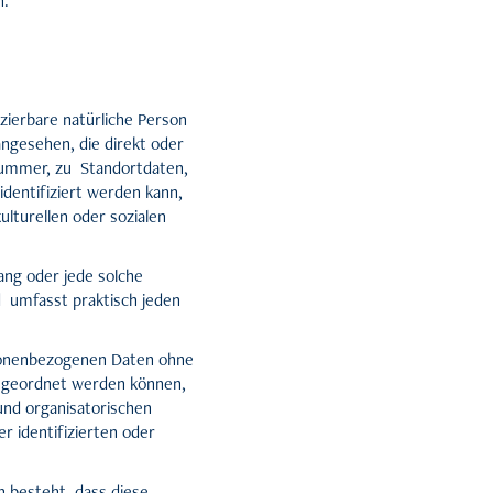
n.
izierbare natürliche Person
angesehen, die direkt oder
nummer, zu Standortdaten,
dentifiziert werden kann,
ulturellen oder sozialen
ang oder jede solche
 umfasst praktisch jeden
rsonenbezogenen Daten ohne
zugeordnet werden können,
nd organisatorischen
 identifizierten oder
n besteht, dass diese