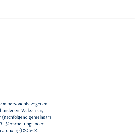
g von personenbezogenen
erbundenen Webseiten,
auf (nachfolgend gemeinsam
B. „Verarbeitung“ oder
verordnung (DSGVO).