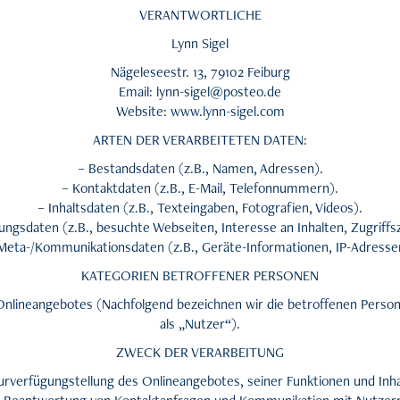
VERANTWORTLICHE
Lynn Sigel
Nägeleseestr. 13, 79102 Feiburg
Email: lynn-sigel@posteo.de
Website: www.lynn-sigel.com
ARTEN DER VERARBEITETEN DATEN:
– Bestandsdaten (z.B., Namen, Adressen).
– Kontaktdaten (z.B., E-Mail, Telefonnummern).
– Inhaltsdaten (z.B., Texteingaben, Fotografien, Videos).
ungsdaten (z.B., besuchte Webseiten, Interesse an Inhalten, Zugriffsz
Meta-/Kommunikationsdaten (z.B., Geräte-Informationen, IP-Adresse
KATEGORIEN BETROFFENER PERSONEN
Onlineangebotes (Nachfolgend bezeichnen wir die betroffenen Pers
als „Nutzer“).
ZWECK DER VERARBEITUNG
urverfügungstellung des Onlineangebotes, seiner Funktionen und Inha