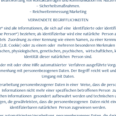
 Beantwortung von Kontaktanfragen und Kommunikation mit Nutzer
– Sicherheitsmaßnahmen.
– Reichweitenmessung/Marketing
VERWENDETE BEGRIFFLICHKEITEN
ind alle Informationen, die sich auf eine identifizierte oder identif
 Person“) beziehen; als identifizierbar wird eine natürliche Person 
ittels Zuordnung zu einer Kennung wie einem Namen, zu einer Kenn
(z.B. Cookie) oder zu einem oder mehreren besonderen Merkmalen i
chen, physiologischen, genetischen, psychischen, wirtschaftlichen, k
Identität dieser natürlichen Person sind.
jeder mit oder ohne Hilfe automatisierter Verfahren ausgeführte Vorg
enhang mit personenbezogenen Daten. Der Begriff reicht weit und
Umgang mit Daten.
erarbeitung personenbezogener Daten in einer Weise, dass die pe
r Informationen nicht mehr einer spezifischen betroffenen Person 
lichen Informationen gesondert aufbewahrt werden und technischen u
n, die gewährleisten, dass die personenbezogenen Daten nicht einer
identifizierbaren natürlichen Person zugewiesen werden.
 der automatisierten Verarbeitung personenbezogener Daten, die dari