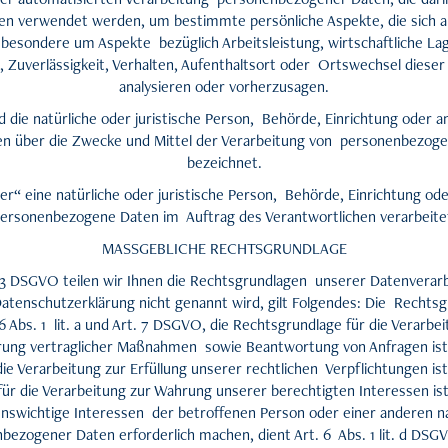
 verwendet werden, um bestimmte persönliche Aspekte, die sich au
sbesondere um Aspekte bezüglich Arbeitsleistung, wirtschaftliche Lag
, Zuverlässigkeit, Verhalten, Aufenthaltsort oder Ortswechsel dieser
analysieren oder vorherzusagen.
d die natürliche oder juristische Person, Behörde, Einrichtung oder and
 über die Zwecke und Mittel der Verarbeitung von personenbezoge
bezeichnet.
er“ eine natürliche oder juristische Person, Behörde, Einrichtung oder
ersonenbezogene Daten im Auftrag des Verantwortlichen verarbeite
MASSGEBLICHE RECHTSGRUNDLAGE
3 DSGVO teilen wir Ihnen die Rechtsgrundlagen unserer Datenverarb
atenschutzerklärung nicht genannt wird, gilt Folgendes: Die Rechtsgr
. 6 Abs. 1 lit. a und Art. 7 DSGVO, die Rechtsgrundlage für die Verarbe
ung vertraglicher Maßnahmen sowie Beantwortung von Anfragen ist Ar
e Verarbeitung zur Erfüllung unserer rechtlichen Verpflichtungen ist 
r die Verarbeitung zur Wahrung unserer berechtigten Interessen ist 
benswichtige Interessen der betroffenen Person oder einer anderen n
ezogener Daten erforderlich machen, dient Art. 6 Abs. 1 lit. d DSG