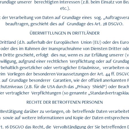
Grundlage unserer berechtigten Interessen (z.B. beim Einsatz von B
etc.).
it der Verarbeitung von Daten auf Grundlage eines sog. „Auftragsver
beauftragen, geschieht dies auf Grundlage des Art. 28 DSGVO.
ÜBERMITTLUNGEN IN DRITTLÄNDER
 Drittland (d.h. außerhalb der Europäischen Union (EU) oder des Eur
oder dies im Rahmen der Inanspruchnahme von Diensten Dritter od
Dritte geschieht, erfolgt dies nur, wenn es zur Erfüllung unserer (v
willigung, aufgrund einer rechtlichen Verpflichtung oder auf Grundl
behaltlich gesetzlicher oder vertraglicher Erlaubnisse, verarbeiten od
eim Vorliegen der besonderen Voraussetzungen der Art. 44 ff. DSGVO
. auf Grundlage besonderer Garantien, wie der offiziell anerkannten 
tzniveaus (z.B. für die USA durch das „Privacy Shield“) oder Beacht
ller vertraglicher Verpflichtungen (so genannte „Standardvertragsklau
RECHTE DER BETROFFENEN PERSONEN
e Bestätigung darüber zu verlangen, ob betreffende Daten verarbeite
n sowie auf weitere Informationen und Kopie der Daten entsprechen
t. 16 DSGVO das Recht, die Vervollständigung der Sie betreffenden 