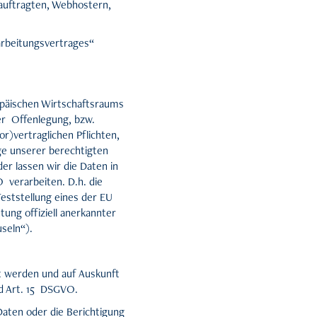
eauftragten, Webhostern,
arbeitungsvertrages“
opäischen Wirtschaftsraums
er Offenlegung, bzw.
or)vertraglichen Pflichten,
age unserer berechtigten
er lassen wir die Daten in
 verarbeiten. D.h. die
Feststellung eines der EU
ung offiziell anerkannter
seln“).
t werden und auf Auskunft
d Art. 15 DSGVO.
Daten oder die Berichtigung