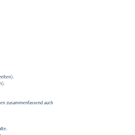
eiten).
n).
onen zusammenfassend auch
lte.