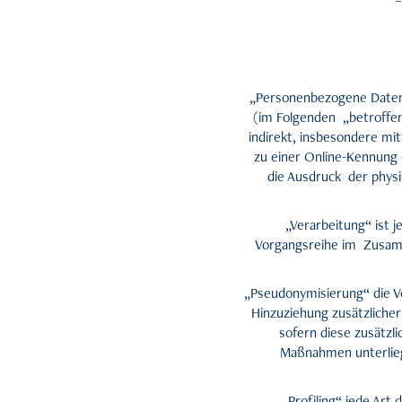
–
„Personenbezogene Daten“ s
(im Folgenden „betroffene
indirekt, insbesondere m
zu einer Online-Kennung 
die Ausdruck der physis
„Verarbeitung“ ist 
Vorgangsreihe im Zusamm
„Pseudonymisierung“ die V
Hinzuziehung zusätzliche
sofern diese zusätz
Maßnahmen unterliege
„Profiling“ jede Art