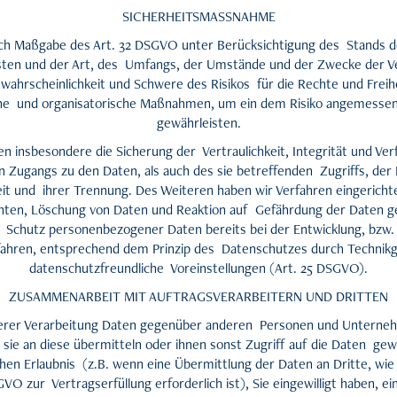
SICHERHEITSMASSNAHME
ach Maßgabe des Art. 32 DSGVO unter Berücksichtigung des Stands de
ten und der Art, des Umfangs, der Umstände und der Zwecke der Ve
swahrscheinlichkeit und Schwere des Risikos für die Rechte und Freih
he und organisatorische Maßnahmen, um ein dem Risiko angemesse
gewährleisten.
insbesondere die Sicherung der Vertraulichkeit, Integrität und Ver
n Zugangs zu den Daten, als auch des sie betreffenden Zugriffs, der 
eit und ihrer Trennung. Des Weiteren haben wir Verfahren eingerich
hten, Löschung von Daten und Reaktion auf Gefährdung der Daten ge
n Schutz personenbezogener Daten bereits bei der Entwicklung, bzw
fahren, entsprechend dem Prinzip des Datenschutzes durch Technikg
datenschutzfreundliche Voreinstellungen (Art. 25 DSGVO).
ZUSAMMENARBEIT MIT AUFTRAGSVERARBEITERN UND DRITTEN
erer Verarbeitung Daten gegenüber anderen Personen und Unterneh
 sie an diese übermitteln oder ihnen sonst Zugriff auf die Daten gewä
hen Erlaubnis (z.B. wenn eine Übermittlung der Daten an Dritte, wie
SGVO zur Vertragserfüllung erforderlich ist), Sie eingewilligt haben, e